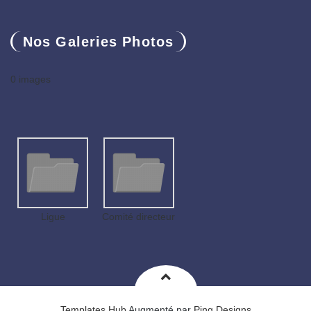
Nos Galeries Photos
0 images
Ligue
Comité directeur
Templates Hub
Augmenté par
Ping Designs