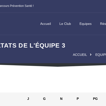
Assemblée Générale de la Ligue : Appel à candidature
Cha
Accueil
Le Club
Equipes
Rés
ATS DE L'ÉQUIPE 3
ACCUEIL
EQUIP
J
G
N
P
PG