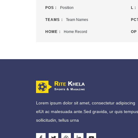
POS :
Position
L :
TEAMS :
Team Names
PCT
HOME :
Home Record
OP 
Lorem ipsum dolor sit amet, consectetur adipiscing
elUt ac malesuada ante.Sed gravida, ur quis tempu
sollicitudin, tellus urna