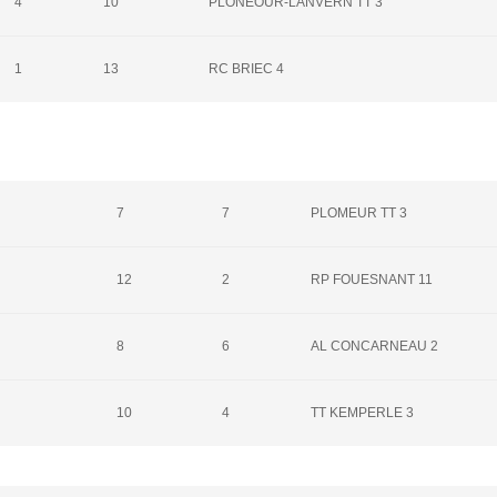
4
10
PLONEOUR-LANVERN TT 3
1
13
RC BRIEC 4
7
7
PLOMEUR TT 3
12
2
RP FOUESNANT 11
8
6
AL CONCARNEAU 2
10
4
TT KEMPERLE 3