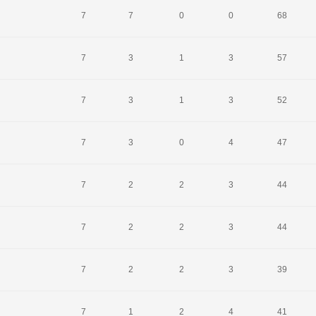
7
7
0
0
68
7
3
1
3
57
7
3
1
3
52
7
3
0
4
47
7
2
2
3
44
7
2
2
3
44
7
2
2
3
39
7
1
2
4
41