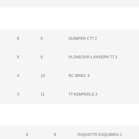
8
6
QUIMPER CTT 2
8
6
PLONEOUR-LANVERN TT 3
4
10
RC BRIEC 4
3
11
TT KEMPERLE 3
6
8
RAQUETTE ESQUIBIEN 1