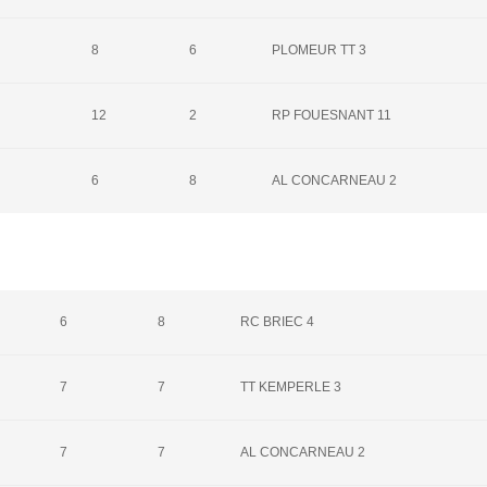
8
6
PLOMEUR TT 3
12
2
RP FOUESNANT 11
6
8
AL CONCARNEAU 2
6
8
RC BRIEC 4
7
7
TT KEMPERLE 3
7
7
AL CONCARNEAU 2