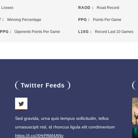
Losses
RAOD :
Road Record
 :
Winning Percentage
PPG :
Points Per Game
PPG :
Oppnents Points Per Game
L10G :
Record Last 10 Games
Twitter Feeds
s
Sed gravida, urna quis tempus sollicitudin, tellus
urnasuscipit nisl, id rhoncus ligula elit condimentum
https://t.co/XHrPAM4ANv