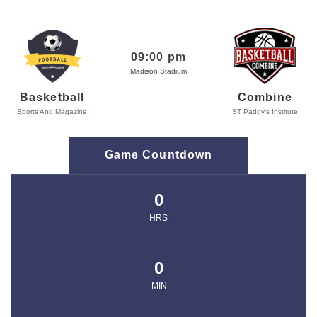
09:00 pm
Madison Stadium
Basketball
Combine
Sports And Magazine
ST Paddy's Institute
Game Countdown
0
HRS
0
MIN