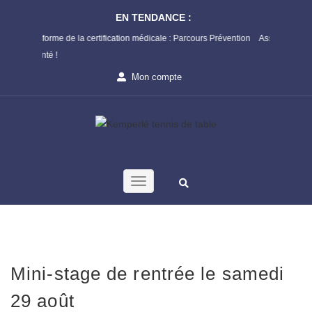
EN TENDANCE :
e de la certification médicale : Parcours Prévention
Assemblée Générale de la Li
!
Mon compte
Mini-stage de rentrée le samedi
29 août